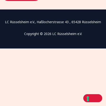
a
n
n
*
LC Rüsselsheim e.V., Haßlocherstrasse 43 , 65428 Rüsselsheim
Copyright © 2026 LC Rüsselsheim e.V.