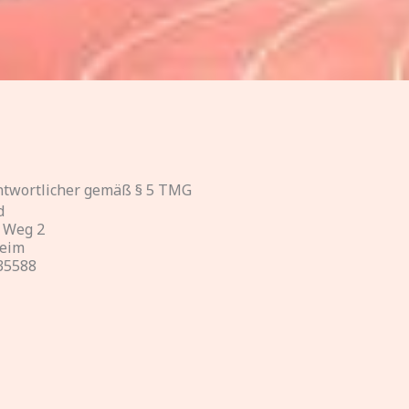
antwortlicher gemäß § 5 TMG
d
 Weg 2
heim
35588